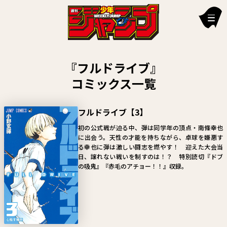
新刊情報
『フルドライブ』
編集部からのお知らせ
コミックス一覧
お知らせ
フルドライブ【3】
連載作品
初の公式戦が迫る中、弾は同学年の頂点・南條幸也
に出会う。天性の才能を持ちながら、卓球を嫌悪す
雑誌
る幸也に弾は激しい闘志を燃やす！ 迎えた大会当
日、譲れない戦いを制すのは！？ 特別読切『ドブ
定期購読
の吸鬼』『赤毛のアチョー！！』収録。
イチオシ情報
漫画賞