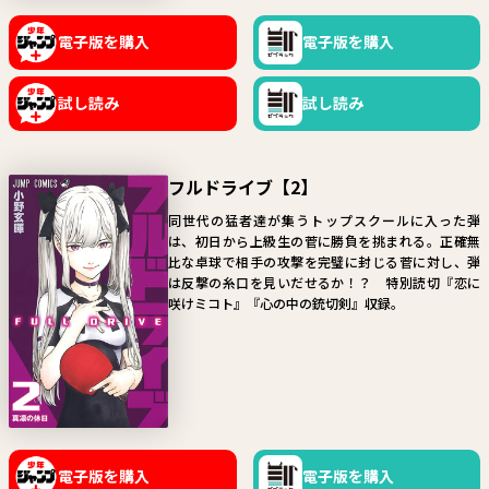
関連情報
電子版を購入
電子版を購入
関連リンク
試し読み
試し読み
フルドライブ【2】
同世代の猛者達が集うトップスクールに入った弾
は、初日から上級生の菅に勝負を挑まれる。正確無
比な卓球で相手の攻撃を完璧に封じる菅に対し、弾
は反撃の糸口を見いだせるか！？ 特別読切『恋に
咲けミコト』『心の中の銃切剣』収録。
電子版を購入
電子版を購入