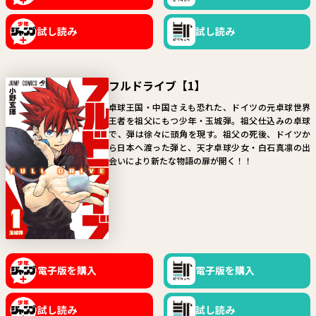
試し読み
試し読み
フルドライブ【1】
卓球王国・中国さえも恐れた、ドイツの元卓球世界
王者を祖父にもつ少年・玉城弾。祖父仕込みの卓球
で、弾は徐々に頭角を現す。祖父の死後、ドイツか
ら日本へ渡った弾と、天才卓球少女・白石真凛の出
会いにより新たな物語の扉が開く！！
電子版を購入
電子版を購入
試し読み
試し読み