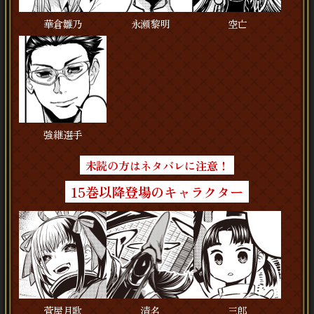
華倉雛乃
永瀬黎明
空亡
強継選手
未読の方はネタバレに注意！
15巻以降登場のキャラクター
菅屋月歌
清名
三郎