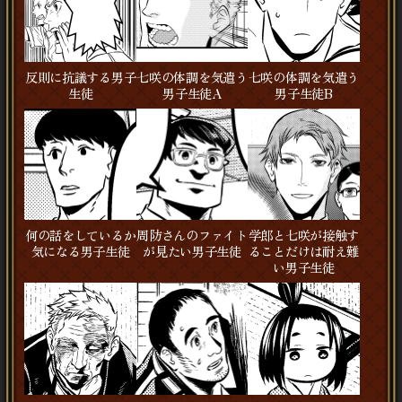
反則に抗議する男子
七咲の体調を気遣う
七咲の体調を気遣う
生徒
男子生徒A
男子生徒B
何の話をしているか
周防さんのファイト
学郎と七咲が接触す
気になる男子生徒
が見たい男子生徒
ることだけは耐え難
い男子生徒