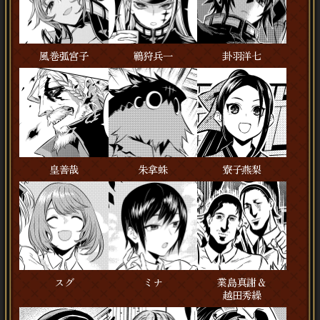
風巻弧宮子
鶤狩兵一
卦羽洋七
皇善哉
朱拿蛛
寮子燕梨
スグ
ミナ
業島真謝＆
越田秀繰