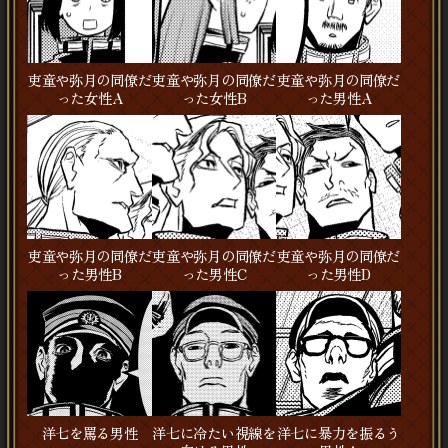
吏童や弥月の同僚だ
吏童や弥月の同僚だ
吏童や弥月の同僚だ
った女性A
った女性B
った男性A
吏童や弥月の同僚だ
吏童や弥月の同僚だ
吏童や弥月の同僚だ
った男性B
った男性C
った男性D
洋七を罵る男性
洋七に冷たい視線を
洋七に暴力を振るう