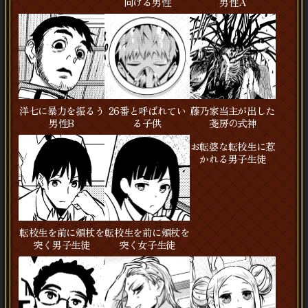
向ける男性
男性A
洋七に暴力を振るう
26番と呼ばれてい
藤乃家当主が出した
男性B
る子供
戔房の式神
お転婆な転校生に惹
かれる男子生徒
転校生を前に頬杖を
転校生を前に頬杖を
突く男子生徒
突く女子生徒