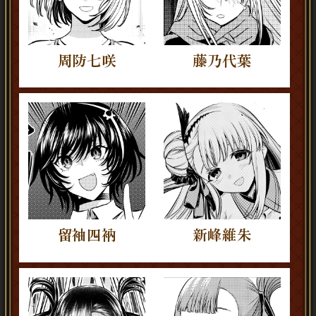
周防七咲
藤乃代葉
留袖四衲
新峰維朱