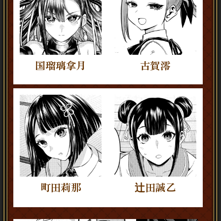
国瑠璃拿月
古賀澪
町田莉那
田誠乙
辻