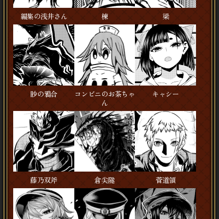
編集の浅井さん
楝
梁
眇の鴉合
コンビニのお茶ちゃ
キャシー
ん
藤乃双斧
倉尖隧
菅道領