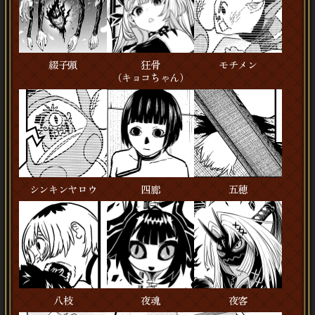
綴子頭
狂骨
モチメン
（キョコちゃん）
シンキンヤロウ
四廊
五穂
八枝
夜魂
夜客