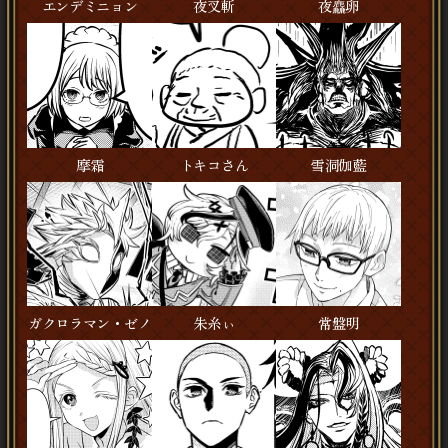
エンデミニョン
夜叉斬
夜麤卵
摩霜
トキコさん
雪洞伽藍
ガクロラマン・ゼノ
朱糸ぃ
常盤明