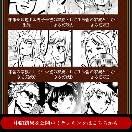
維朱を歓迎する男子
朱雀の家族として生
朱雀の家族として生
生徒
きる幻妖A
きる幻妖B
朱雀の家族として生
朱雀の家族として生
朱雀の家族として生
きる幻妖C
きる幻妖D
きる幻妖E
中間結果を公開中！ランキングはこちらから
学郎の肩が邪魔だっ
浴衣姿の七咲に思わ
浴衣姿の七咲に思わ
た男性
ず振り返る男性A
ず振り返る男性B