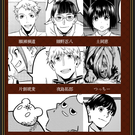
願瀬横道
膳野忍八
土岡恵
片餅琥麦
夜島拓郎
つっちー