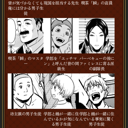
皆が気づかなくても
現国を担当する先生
喫茶「瞬」の店員
俺には分かる男子生
徒
喫茶「瞬」のマスタ
学郎を「エッチマ
バーベキューの後に
ー
ン」と呼んだ昔の同
ファミレスに寄る派
級生
の副隊長
坊主頭の男子生徒
学郎と鵺が一緒に住
学郎と鵺が一緒に住
んでいるかが気にな
んでいる事実に驚く
る男子生徒
男子生徒