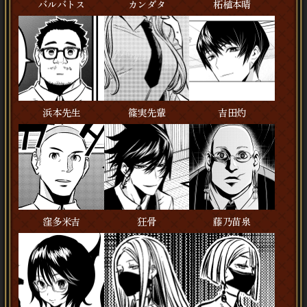
バルバトス
カンダタ
柘植本晴
浜本先生
篠実先輩
吉田灼
窪多米吉
狂骨
藤乃苗泉