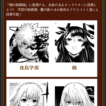
『鵺の陰陽師』に登場する、名前のあるキャラクターに投票し
よう‼ 学郎や陰陽寮、鏖の面々ほか愉快なクラスメイト達にも
投票可能！
夜島学郎
鵺