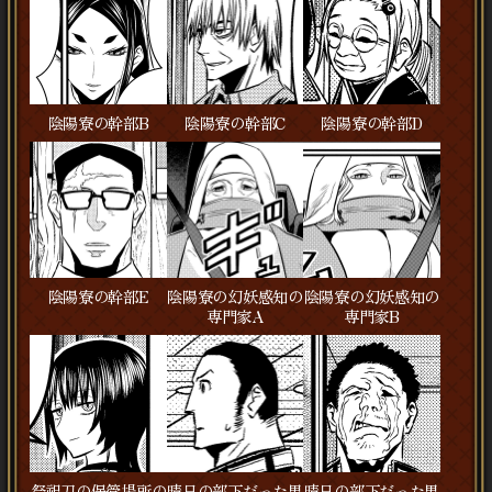
陰陽寮の幹部B
陰陽寮の幹部C
陰陽寮の幹部D
陰陽寮の幹部E
陰陽寮の幻妖感知の
陰陽寮の幻妖感知の
専門家A
専門家B
祭祀刀の保管場所の
晴日の部下だった男
晴日の部下だった男