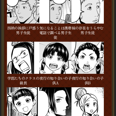
四衲の挨拶に戸惑う
気になることは携帯
妹の存在をうらやむ
男子生徒
電話で調べる男子生
男子生徒
徒
学郎たちのクラスの
夜行の知り合いの子
夜行の知り合いの子
級長
供A
供B