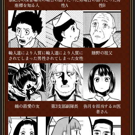
座標を知る人
性A
性B
輪入道により人質に
輪入道により人質に
膳野の祖父
されてしまった男性
されてしまった女性
鵺の最愛の友
第3支部副隊長
弥月を担当するお医
者さん