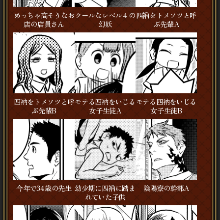
めっちゃ高そうなお
クールなレベル４の
四衲をトメソツと呼
店の店員さん
幻妖
ぶ先輩A
四衲をトメソツと呼
モテる四衲をいじる
モテる四衲をいじる
ぶ先輩B
女子生徒A
女子生徒B
今年で34歳の先生
幼少期に四衲に踏ま
陰陽寮の幹部A
れていた子供