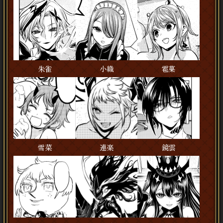
朱雀
小織
雹菓
雪菜
連楽
鏡雲