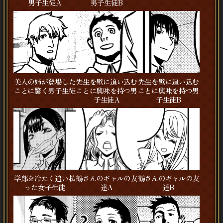
男子生徒A
男子生徒B
美人の姉が登場した
先生を壁に追い込む
先生を壁に追い込む
ことに驚く男子生徒
ことに興味を持つ男
ことに興味を持つ男
子生徒A
子生徒B
学郎を冷たく追い払
鵺さんのギャルの友
鵺さんのギャルの友
った女子生徒
達A
達B