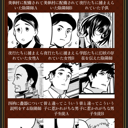
美執村に配備されて
美執村に配備されて
夜行たちに捕まえら
いた陰陽師A
いた陰陽師B
れていた子供
夜行たちに捕まえら
夜行たちに捕まえら
学郎たちに幻妖の存
れていた女性A
れていた女性B
在を伝えた陰陽師
四衲に盡器について
皆と違ってこういう
皆と違ってこういう
説明をする陰陽師
子に惹かれがちな男
子に惹かれがちな男
子生徒A
子生徒B