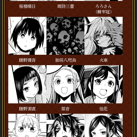
桜楼晴日
周防三蕾
ろろさん
（棘牢冠）
膳野優吾
胎羽八咫烏
火車
膳野素直
紫音
佳花