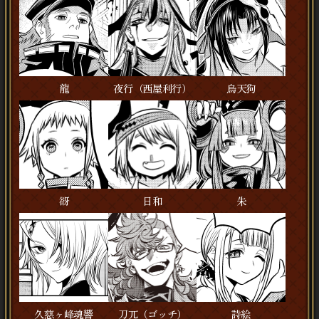
龍
夜行（西屋利行）
烏天狗
谺
日和
朱
久慈ヶ峰魂響
刀兀（ゴッチ）
詩絵