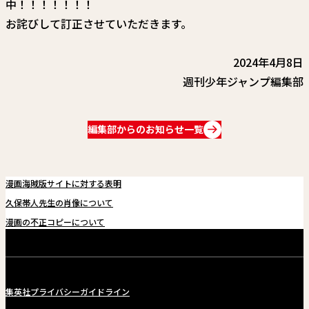
中！！！！！！！
関連情報
お詫びして訂正させていただきます。
関連リンク
2024年4月8日
週刊少年ジャンプ編集部
編集部からのお知らせ一覧
漫画海賊版サイトに対する表明
久保帯人先生の肖像について
漫画の不正コピーについて
集英社プライバシーガイドライン