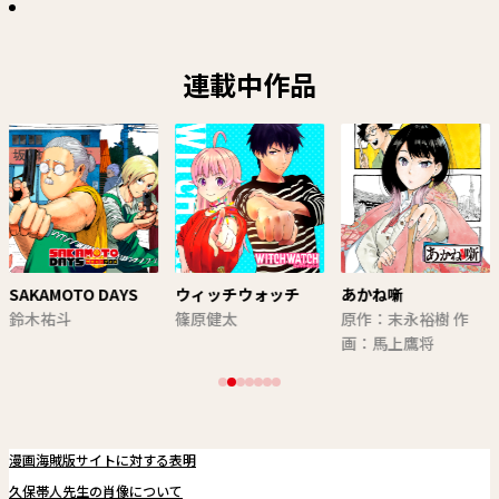
連載中作品
SAKAMOTO DAYS
ウィッチウォッチ
あかね噺
鈴木祐斗
篠原健太
原作：末永裕樹 作
画：馬上鷹将
漫画海賊版サイトに対する表明
久保帯人先生の肖像について